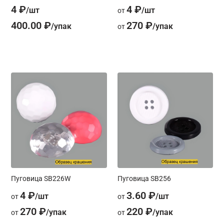
4 ₽
4 ₽
от
400.00 ₽
270 ₽
от
Пуговица SB226W
Пуговица SB256
4 ₽
3.60 ₽
от
от
270 ₽
220 ₽
от
от