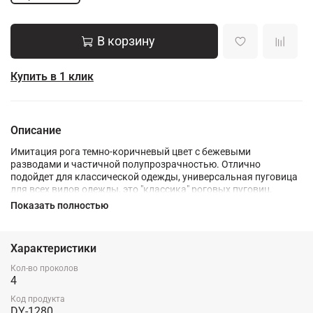
В корзину
Купить в 1 клик
Описание
Имитация рога темно-коричневый цвет с бежевыми
разводами и частичной полупрозрачностью. Отлично
подойдет для классической одежды, универсальная пуговица
для всех видов одежды, это "классика" роговых пуговиц,
"ляжет" на практически любую ткань.
Показать полностью
Характеристики
Кол-во проколов
4
Код продукта
DY-1280