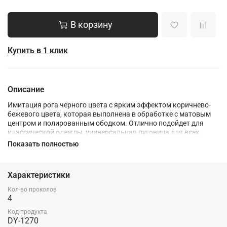
В корзину
Купить в 1 клик
Описание
Имитация рога черного цвета с ярким эффектом коричнево-
бежевого цвета, которая выполнена в обработке с матовым
центром и полированным ободком. Отлично подойдет для
классической одежды, универсальная пуговица для всех
видов одежды, рекомендуется для тканей черных, темно-
Показать полностью
коричневых, темно-синих оттенков.
Характеристики
Кол-во проколов
4
Код продукта
DY-1270