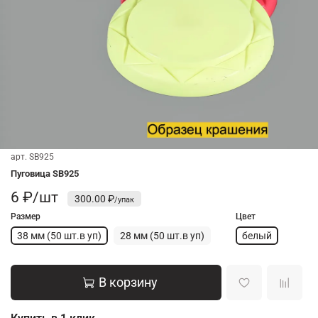
арт.
SB925
Пуговица SB925
6 ₽/шт
300.00 ₽
Размер
Цвет
38 мм (50 шт.в уп)
28 мм (50 шт.в уп)
белый
В корзину