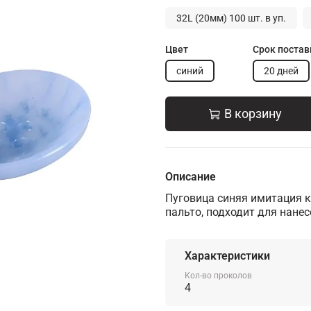
32L (20мм) 100 шт. в уп.
Цвет
Срок постав
синий
20 дней
В корзину
Описание
Пуговица синяя имитация к
пальто, подходит для нане
Характеристики
Кол-во проколов
4