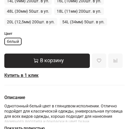
14L (9мм) 200шт. в уп.
16L (10мм) 200шт. в уп.
48L (30мм) 50шт. в уп.
18L (11мм) 200шт. в уп.
20L (12,5мм) 200шт. в уп.
54L (34мм) 50шт. в уп.
Цвет
белый
В корзину
Купить в 1 клик
Описание
Однотонный белый цвет в глянцевом исполнении. Отлично
подойдет для классической одежды, универсальная пуговица
для всех видов одежды, хорошо подходит для нанесения
лазерного логотипа и покраски в цвет ткани.
Показать полностью